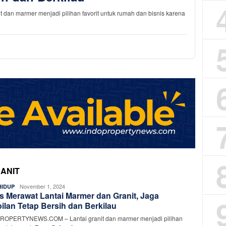
n marmer menjadi pilihan favorit untuk rumah dan bisnis karena
RANIT
Rasyid
November 1, 2024
HIDUP
ps Merawat Lantai Marmer dan Granit, Jaga
Rafiq
ilan Tetap Bersih dan Berkilau
ROPERTYNEWS.COM – Lantai granit dan marmer menjadi pilihan