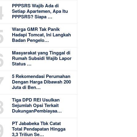
4
PPPSRS Wajib Ada di
Setiap Apartemen, Apa Itu
PPPSRS? Siapa …
5
Warga GMR Tak Panik
Hadapi Tomcat, Ini Langkah
Badan Pengelo…
6
Masyarakat yang Tinggal di
Rumah Subsidi Wajib Lapor
Status …
7
5 Rekomendasi Perumahan
Dengan Harga Dibawah 200
Juta di Ben…
8
Tiga DPD REI Usulkan
Sejumlah Opsi Terkait
DukunganPembiayaa…
9
PT Jababeka Tbk Catat
Total Pendapatan Hingga
3,3 Triliun Se…