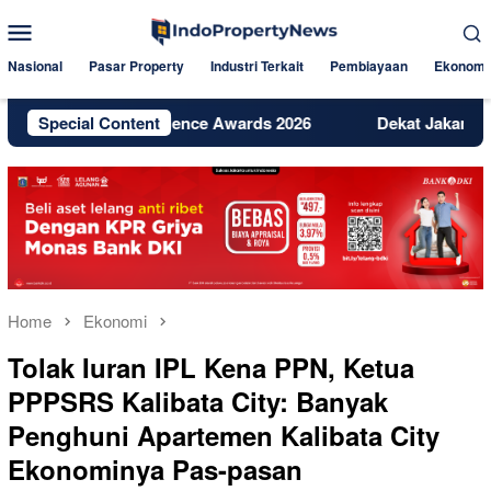
Skip
Mobile
to
Menu
content
Nasional
Pasar Property
Industri Terkait
Pembiayaan
Ekonomi
gital Excellence Awards 2026
Special Content
Dekat Jakarta dan BSD, Bin
Home
Ekonomi
Tolak Iuran IPL Kena PPN, Ketua
PPPSRS Kalibata City: Banyak
Penghuni Apartemen Kalibata City
Ekonominya Pas-pasan