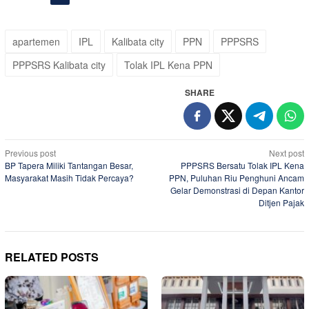
apartemen
IPL
Kalibata city
PPN
PPPSRS
PPPSRS Kalibata city
Tolak IPL Kena PPN
SHARE
Post
Previous post
Next post
BP Tapera Miliki Tantangan Besar,
PPPSRS Bersatu Tolak IPL Kena
navigation
Masyarakat Masih Tidak Percaya?
PPN, Puluhan Riu Penghuni Ancam
Gelar Demonstrasi di Depan Kantor
Ditjen Pajak
RELATED POSTS