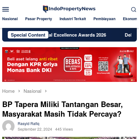
Skip
Mobile
to
Menu
content
Nasional
Pasar Property
Industri Terkait
Pembiayaan
Ekonomi
 Raih Digital Excellence Awards 2026
Special Content
Dekat Jakarta dan
Home
Nasional
BP Tapera Miliki Tantangan Besar,
Masyarakat Masih Tidak Percaya?
Rasyid Rafiq
September 22, 2024
445 Views