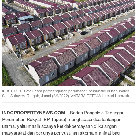
ILUSTRASI - Foto udara pembangunan perumahan bersubsidi di Kabupaten
Sigi, Sulawesi Tengah, Jumat (2/9/2022). ANTARA FOTO/Mohamad Hamzah
INDOPROPERTYNEWS.COM
– Badan Pengelola Tabungan
Perumahan Rakyat (BP Tapera) menghadapi dua tantangan
utama, yaitu masih adanya ketidakpercayaan di kalangan
masyarakat dan perlunya penyusunan skema manfaat bagi