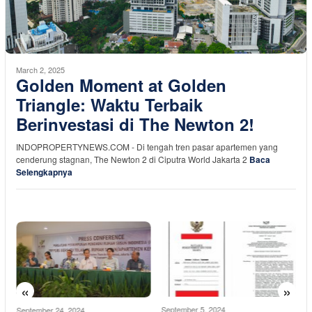
March 2, 2025
Golden Moment at Golden
Triangle: Waktu Terbaik
Berinvestasi di The Newton 2!
INDOPROPERTYNEWS.COM - Di tengah tren pasar apartemen yang
cenderung stagnan, The Newton 2 di Ciputra World Jakarta 2
Baca
Selengkapnya
«
»
September 5, 2024
M
September 24, 2024