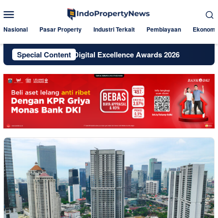
Skip
Mobile
to
Menu
content
Nasional
Pasar Property
Industri Terkait
Pembiayaan
Ekonomi
Jakarta Raih Digital Excellence Awards 2026
Special Content
Dekat Jakar