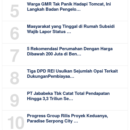
5
Warga GMR Tak Panik Hadapi Tomcat, Ini
Langkah Badan Pengelo…
6
Masyarakat yang Tinggal di Rumah Subsidi
Wajib Lapor Status …
7
5 Rekomendasi Perumahan Dengan Harga
Dibawah 200 Juta di Ben…
8
Tiga DPD REI Usulkan Sejumlah Opsi Terkait
DukunganPembiayaa…
9
PT Jababeka Tbk Catat Total Pendapatan
Hingga 3,3 Triliun Se…
10
Progress Group Rilis Proyek Keduanya,
Paradise Serpong City …