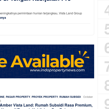
ngkatnya permintaan hunian terjangkau, Vista Land Group
pnya
,
,
,
Rasyid
October
INE
PASAR PROPERTY
PROYEK PROPERTY
RUMAH SUBSIDI
Rafiq
5
 Amber Vista Land: Rumah Subsidi Rasa Premium,