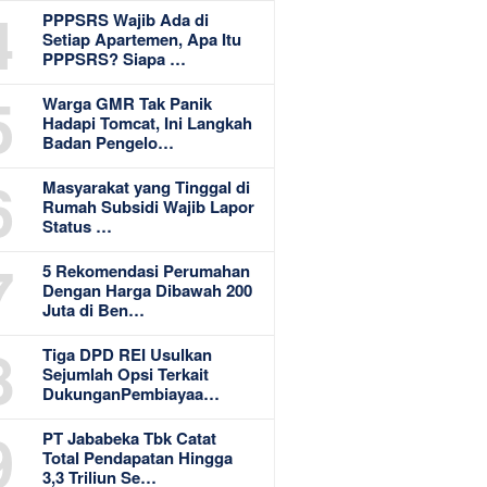
4
PPPSRS Wajib Ada di
Setiap Apartemen, Apa Itu
PPPSRS? Siapa …
5
Warga GMR Tak Panik
Hadapi Tomcat, Ini Langkah
Badan Pengelo…
6
Masyarakat yang Tinggal di
Rumah Subsidi Wajib Lapor
Status …
7
5 Rekomendasi Perumahan
Dengan Harga Dibawah 200
Juta di Ben…
8
Tiga DPD REI Usulkan
Sejumlah Opsi Terkait
DukunganPembiayaa…
9
PT Jababeka Tbk Catat
Total Pendapatan Hingga
3,3 Triliun Se…