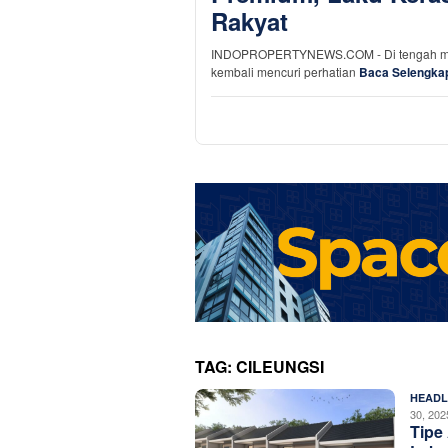
Rakyat
INDOPROPERTYNEWS.COM - Di tengah meni
kembali mencuri perhatian
Baca Selengka
TAG:
CILEUNGSI
HEADL
30, 202
Tipe