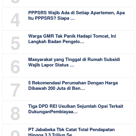
4
PPPSRS Wajib Ada di Setiap Apartemen, Apa
Itu PPPSRS? Siapa …
5
Warga GMR Tak Panik Hadapi Tomcat, Ini
Langkah Badan Pengelo…
6
Masyarakat yang Tinggal di Rumah Subsidi
Wajib Lapor Status …
7
5 Rekomendasi Perumahan Dengan Harga
Dibawah 200 Juta di Ben…
8
Tiga DPD REI Usulkan Sejumlah Opsi Terkait
DukunganPembiayaa…
9
PT Jababeka Tbk Catat Total Pendapatan
Hingga 3,3 Triliun Se…