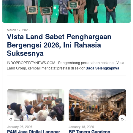
March 17, 2026
Vista Land Sabet Penghargaan
Bergengsi 2026, Ini Rahasia
Suksesnya
INDOPROPERTYNEWS.COM - Pengembang perumahan nasional, Vista
Land Group, kembali mencatat prestasi di sektor
Baca Selengkapnya
«
»
January 26, 2026
January 18, 2026
N
PAM Jaya Dinilai Langgar
BP Tapera Gandeng
G