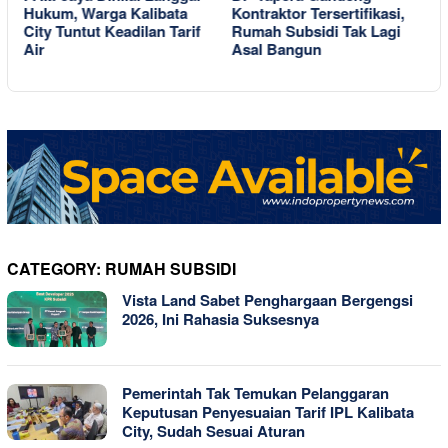
Hukum, Warga Kalibata
Kontraktor Tersertifikasi,
D
City Tuntut Keadilan Tarif
Rumah Subsidi Tak Lagi
L
i
Air
Asal Bangun
P
CATEGORY:
RUMAH SUBSIDI
Vista Land Sabet Penghargaan Bergengsi
2026, Ini Rahasia Suksesnya
Pemerintah Tak Temukan Pelanggaran
Keputusan Penyesuaian Tarif IPL Kalibata
City, Sudah Sesuai Aturan