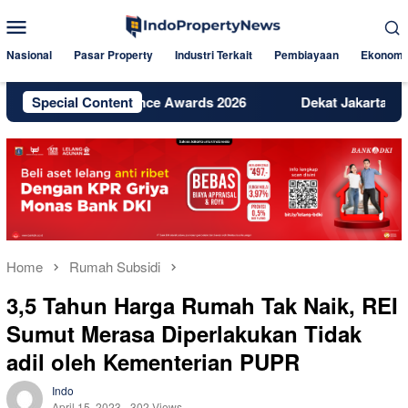
Skip
Mobile
to
Menu
content
Nasional
Pasar Property
Industri Terkait
Pembiayaan
Ekonomi
gital Excellence Awards 2026
Special Content
Dekat Jakarta dan BSD, Bi
Home
Rumah Subsidi
3,5 Tahun Harga Rumah Tak Naik, REI
Sumut Merasa Diperlakukan Tidak
adil oleh Kementerian PUPR
Indo
April 15, 2023
302 Views