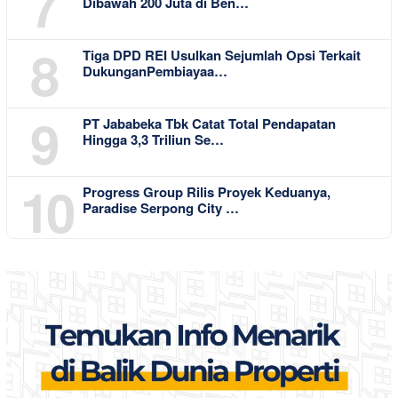
7
Dibawah 200 Juta di Ben…
8
Tiga DPD REI Usulkan Sejumlah Opsi Terkait
DukunganPembiayaa…
9
PT Jababeka Tbk Catat Total Pendapatan
Hingga 3,3 Triliun Se…
10
Progress Group Rilis Proyek Keduanya,
Paradise Serpong City …