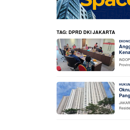
TAG:
DPRD DKI JAKARTA
EKONO
Angg
Kena
INDOP
Provin
HUKU
Oknu
Pang
JAKART
Resid