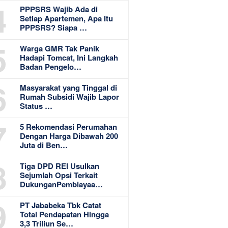
4
PPPSRS Wajib Ada di
Setiap Apartemen, Apa Itu
PPPSRS? Siapa …
5
Warga GMR Tak Panik
Hadapi Tomcat, Ini Langkah
Badan Pengelo…
6
Masyarakat yang Tinggal di
Rumah Subsidi Wajib Lapor
Status …
7
5 Rekomendasi Perumahan
Dengan Harga Dibawah 200
Juta di Ben…
8
Tiga DPD REI Usulkan
Sejumlah Opsi Terkait
DukunganPembiayaa…
9
PT Jababeka Tbk Catat
Total Pendapatan Hingga
3,3 Triliun Se…