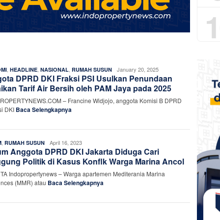
1
,
,
,
Rasyid
January 20, 2025
MI
HEADLINE
NASIONAL
RUMAH SUSUN
ota DPRD DKI Fraksi PSI Usulkan Penundaan
Rafiq
ikan Tarif Air Bersih oleh PAM Jaya pada 2025
ROPERTYNEWS.COM – Francine Widjojo, anggota Komisi B DPRD
si DKI
Baca Selengkapnya
,
indo
April 16, 2023
M
RUMAH SUSUN
m Anggota DPRD DKI Jakarta Diduga Cari
gung Politik di Kasus Konflk Warga Marina Ancol
A Indopropertynews – Warga apartemen Mediterania Marina
ences (MMR) atau
Baca Selengkapnya