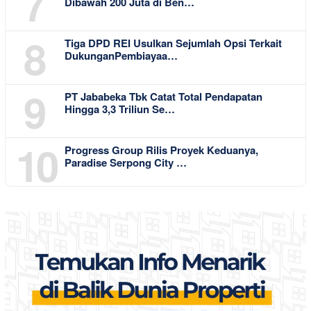
7
Dibawah 200 Juta di Ben…
8
Tiga DPD REI Usulkan Sejumlah Opsi Terkait
DukunganPembiayaa…
9
PT Jababeka Tbk Catat Total Pendapatan
Hingga 3,3 Triliun Se…
10
Progress Group Rilis Proyek Keduanya,
Paradise Serpong City …