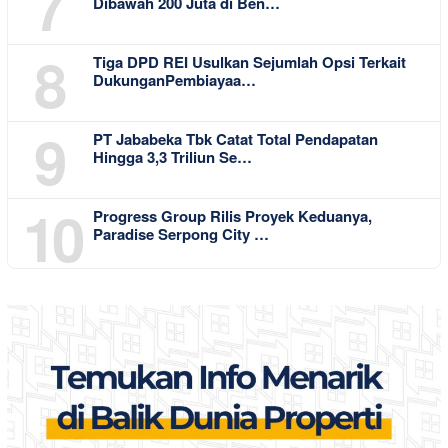
7
Dibawah 200 Juta di Ben…
8
Tiga DPD REI Usulkan Sejumlah Opsi Terkait
DukunganPembiayaa…
9
PT Jababeka Tbk Catat Total Pendapatan
Hingga 3,3 Triliun Se…
10
Progress Group Rilis Proyek Keduanya,
Paradise Serpong City …