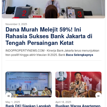
November 3, 2025
Dana Murah Melejit 59%! Ini
Rahasia Sukses Bank Jakarta di
Tengah Persaingan Ketat
INDOPROPERTYNEWS.COM - Kinerja Bank Jakarta terus menunjukkan
tren positif hingga akhir triwulan III 2025. Bank
Baca Selengkapnya
«
»
May 1, 2025
April 18, 2025
A
Bank DKI Siapkan Langkah
Rugikan Warga Apartemen,
P