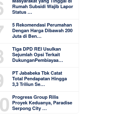
6
Masyarakat yang Tinggal di
Rumah Subsidi Wajib Lapor
Status …
7
5 Rekomendasi Perumahan
Dengan Harga Dibawah 200
Juta di Ben…
8
Tiga DPD REI Usulkan
Sejumlah Opsi Terkait
DukunganPembiayaa…
9
PT Jababeka Tbk Catat
Total Pendapatan Hingga
3,3 Triliun Se…
0
Progress Group Rilis
Proyek Keduanya, Paradise
Serpong City …