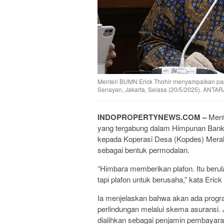
Menteri BUMN Erick Thohir menyampaikan pap
Senayan, Jakarta, Selasa (20/5/2025). ANT
INDOPROPERTYNEWS.COM –
Ment
yang tergabung dalam Himpunan Bank 
kepada Koperasi Desa (Kopdes) Merah
sebagai bentuk permodalan.
“Himbara memberikan plafon. Itu beru
tapi plafon untuk berusaha,” kata Erick
Ia menjelaskan bahwa akan ada progr
perlindungan melalui skema asuransi.
dialihkan sebagai penjamin pembayara