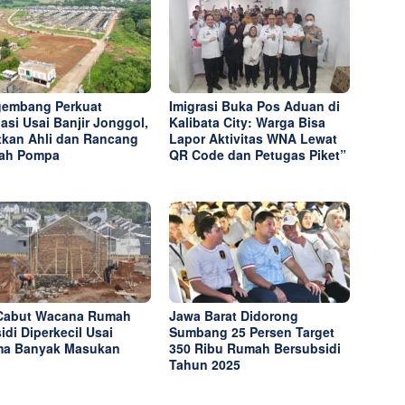
embang Perkuat
Imigrasi Buka Pos Aduan di
gasi Usai Banjir Jonggol,
Kalibata City: Warga Bisa
tkan Ahli dan Rancang
Lapor Aktivitas WNA Lewat
ah Pompa
QR Code dan Petugas Piket”
Cabut Wacana Rumah
Jawa Barat Didorong
idi Diperkecil Usai
Sumbang 25 Persen Target
ma Banyak Masukan
350 Ribu Rumah Bersubsidi
Tahun 2025