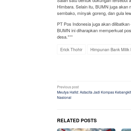
Salah satu bentuk dukungan tersebut a
Himbara. Selain itu, BUMN juga akan 
sembako, minyak goreng, dan gula lew
PT Pos Indonesia juga akan dilibatkan 
BUMN ini diharapkan memperkuat pos
desa.***
Erick Thohir
Himpunan Bank Milik
Post
Previous post
Meutya Hafid: Astacita Jadi Kompas Kebangki
navigation
Nasional
RELATED POSTS