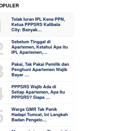
OPULER
1
Tolak Iuran IPL Kena PPN,
Ketua PPPSRS Kalibata
City: Banyak…
2
Sebelum Tinggal di
Apartemen, Ketahui Apa itu
IPL Apartemen,…
3
Pakai, Tak Pakai Pemilik dan
Penghuni Apartemen Wajib
Bayar …
4
PPPSRS Wajib Ada di
Setiap Apartemen, Apa Itu
PPPSRS? Siapa …
5
Warga GMR Tak Panik
Hadapi Tomcat, Ini Langkah
Badan Pengelo…