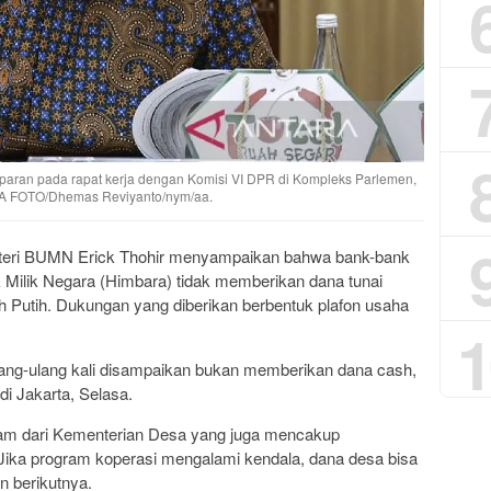
aran pada rapat kerja dengan Komisi VI DPR di Kompleks Parlemen,
ARA FOTO/Dhemas Reviyanto/nym/aa.
eri BUMN Erick Thohir menyampaikan bahwa bank-bank
Milik Negara (Himbara) tidak memberikan dana tunai
 Putih. Dukungan yang diberikan berbentuk plafon usaha
1
lang-ulang kali disampaikan bukan memberikan dana cash,
 di Jakarta, Selasa.
am dari Kementerian Desa yang juga mencakup
 Jika program koperasi mengalami kendala, dana desa bisa
n berikutnya.