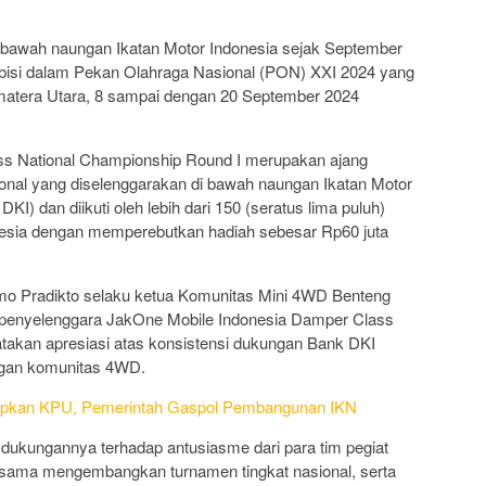
 dibawah naungan Ikatan Motor Indonesia sejak September
ebisi dalam Pekan Olahraga Nasional (PON) XXI 2024 yang
matera Utara, 8 sampai dengan 20 September 2024
s National Championship Round I merupakan ajang
ional yang diselenggarakan di bawah naungan Ikatan Motor
I) dan diikuti oleh lebih dari 150 (seratus lima puluh)
onesia dengan memperebutkan hadiah sebesar Rp60 juta
imo Pradikto selaku ketua Komunitas Mini 4WD Benteng
or penyelenggara JakOne Mobile Indonesia Damper Class
takan apresiasi atas konsistensi dukungan Bank DKI
ngan komunitas 4WD.
tapkan KPU, Pemerintah Gaspol Pembangunan IKN
ukungannya terhadap antusiasme dari para tim pegiat
sama mengembangkan turnamen tingkat nasional, serta