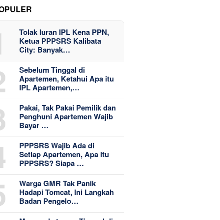
OPULER
1
Tolak Iuran IPL Kena PPN,
Ketua PPPSRS Kalibata
City: Banyak…
2
Sebelum Tinggal di
Apartemen, Ketahui Apa itu
IPL Apartemen,…
3
Pakai, Tak Pakai Pemilik dan
Penghuni Apartemen Wajib
Bayar …
4
PPPSRS Wajib Ada di
Setiap Apartemen, Apa Itu
PPPSRS? Siapa …
5
Warga GMR Tak Panik
Hadapi Tomcat, Ini Langkah
Badan Pengelo…