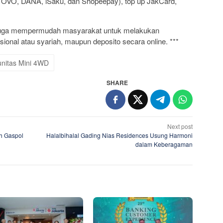
 OVO, DANA, iSaku, dan Shopeepay), top up JakCard,
 juga mempermudah masyarakat untuk melakukan
onal atau syariah, maupun deposito secara online. ***
nitas Mini 4WD
SHARE
Next post
h Gaspol
Halalbihalal Gading Nias Residences Usung Harmoni
dalam Keberagaman