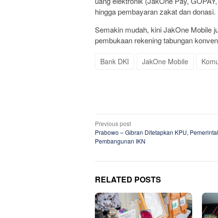
uang elektronik (JakOne Pay, GOPAY,
hingga pembayaran zakat dan donasi.
Semakin mudah, kini JakOne Mobile
pembukaan rekening tabungan konvensi
Bank DKI
JakOne Mobile
Komu
Post
Previous post
Prabowo – Gibran Ditetapkan KPU, Pemerinta
navigation
Pembangunan IKN
RELATED POSTS