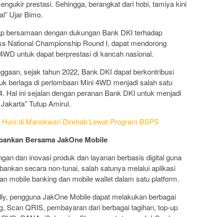
ngukir prestasi. Sehingga, berangkat dari hobi, tamiya kini
al” Ujar Bimo.
arap bersamaan dengan dukungan Bank DKI terhadap
s National Championship Round I, dapat mendorong
 4WD untuk dapat berprestasi di kancah nasional.
gaan, sejak tahun 2022, Bank DKI dapat berkontribusi
k berlaga di perlombaan Mini 4WD menjadi salah satu
. Hal ini sejalan dengan peranan Bank DKI untuk menjadi
 Jakarta” Tutup Amirul.
 Huni di Manokwari Direhab Lewat Program BSPS
rbankan Bersama JakOne Mobile
n dan inovasi produk dan layanan berbasis digital guna
nkan secara non-tunai, salah satunya melalui aplikasi
 mobile banking dan mobile wallet dalam satu platform.
ndly, pengguna JakOne Mobile dapat melakukan berbagai
ing, Scan QRIS, pembayaran dari berbagai tagihan, top-up