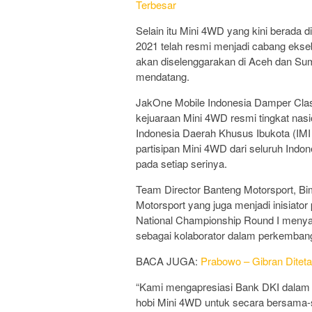
Terbesar
Selain itu Mini 4WD yang kini berada
2021 telah resmi menjadi cabang eks
akan diselenggarakan di Aceh dan Su
mendatang.
JakOne Mobile Indonesia Damper Clas
kejuaraan Mini 4WD resmi tingkat nas
Indonesia Daerah Khusus Ibukota (IMI DK
partisipan Mini 4WD dari seluruh Ind
pada setiap serinya.
Team Director Banteng Motorsport, B
Motorsport yang juga menjadi inisiat
National Championship Round I menya
sebagai kolaborator dalam perkemba
BACA JUGA:
Prabowo – Gibran Dite
“Kami mengapresiasi Bank DKI dalam d
hobi Mini 4WD untuk secara bersama-