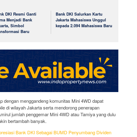
nk DKI Resmi Ganti
Bank DKI Salurkan Kartu
ma Menjadi Bank
Jakarta Mahasiswa Unggul
karta, Simbol
kepada 2.094 Mahasiswa Baru
ansformasi Baru
arap dengan menggandeng komunitas Mini 4WD dapat
 di wilayah Jakarta serta mendorong penerapan
t Amirul jumlah penggemar Mini 4WD atau Tamiya yang dulu
makin bertambah banyak.
presiasi Bank DKI Sebagai BUMD Penyumbang Dividen