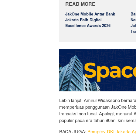
READ MORE
JakOne Mobile Antar Bank
Ba
Jakarta Raih Digital
Na
Excellence Awards 2026
Ja
Tr
Lebih lanjut, Amirul Wicaksono berh
memperluas penggunaan JakOne Mobile
transaksi non tunai. Apalagi, menuru
populer pada era tahun 90an, kini se
BACA JUGA:
Pemprov DKI Jakarta A