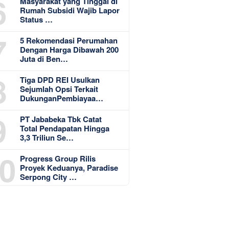
6
Masyarakat yang Tinggal di
Rumah Subsidi Wajib Lapor
Status …
7
5 Rekomendasi Perumahan
Dengan Harga Dibawah 200
Juta di Ben…
8
Tiga DPD REI Usulkan
Sejumlah Opsi Terkait
DukunganPembiayaa…
9
PT Jababeka Tbk Catat
Total Pendapatan Hingga
3,3 Triliun Se…
0
Progress Group Rilis
Proyek Keduanya, Paradise
Serpong City …