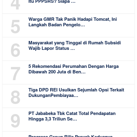
4
Itu PPPSRS? Siapa …
5
Warga GMR Tak Panik Hadapi Tomcat, Ini
Langkah Badan Pengelo…
6
Masyarakat yang Tinggal di Rumah Subsidi
Wajib Lapor Status …
7
5 Rekomendasi Perumahan Dengan Harga
Dibawah 200 Juta di Ben…
8
Tiga DPD REI Usulkan Sejumlah Opsi Terkait
DukunganPembiayaa…
9
PT Jababeka Tbk Catat Total Pendapatan
Hingga 3,3 Triliun Se…
Progress Group Rilis Proyek Keduanya,