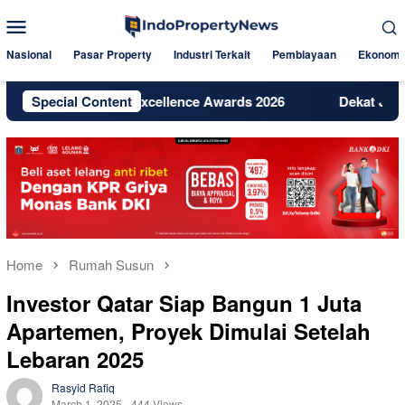
Skip
Mobile
to
Menu
content
Nasional
Pasar Property
Industri Terkait
Pembiayaan
Ekonomi
ih Digital Excellence Awards 2026
Special Content
Dekat Jakarta dan BSD
Home
Rumah Susun
Investor Qatar Siap Bangun 1 Juta
Apartemen, Proyek Dimulai Setelah
Lebaran 2025
Rasyid Rafiq
March 1, 2025
444 Views