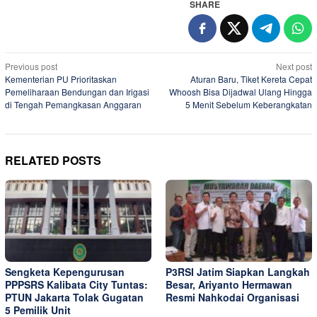
SHARE
Post
Previous post
Next post
Kementerian PU Prioritaskan
Aturan Baru, Tiket Kereta Cepat
navigation
Pemeliharaan Bendungan dan Irigasi
Whoosh Bisa Dijadwal Ulang Hingga
di Tengah Pemangkasan Anggaran
5 Menit Sebelum Keberangkatan
RELATED POSTS
Sengketa Kepengurusan
P3RSI Jatim Siapkan Langkah
PPPSRS Kalibata City Tuntas:
Besar, Ariyanto Hermawan
PTUN Jakarta Tolak Gugatan
Resmi Nahkodai Organisasi
5 Pemilik Unit