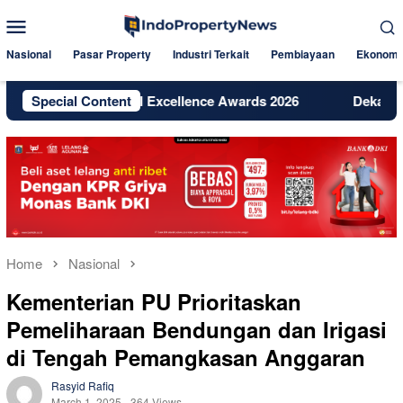
Skip
Mobile
to
Menu
content
Nasional
Pasar Property
Industri Terkait
Pembiayaan
Ekonomi
 Raih Digital Excellence Awards 2026
Special Content
Dekat Jakarta dan 
Home
Nasional
Kementerian PU Prioritaskan
Pemeliharaan Bendungan dan Irigasi
di Tengah Pemangkasan Anggaran
Rasyid Rafiq
March 1, 2025
364 Views