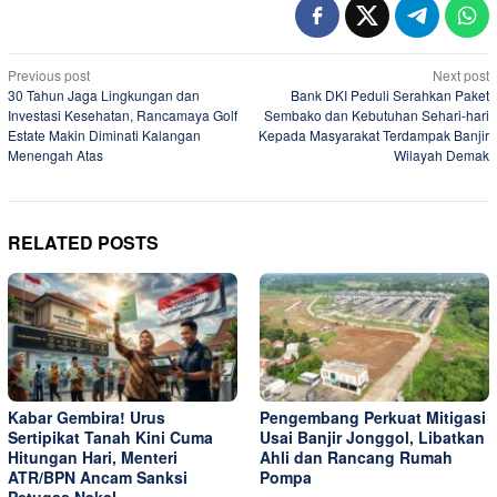
Post
Previous post
Next post
30 Tahun Jaga Lingkungan dan
Bank DKI Peduli Serahkan Paket
navigation
Investasi Kesehatan, Rancamaya Golf
Sembako dan Kebutuhan Sehari-hari
Estate Makin Diminati Kalangan
Kepada Masyarakat Terdampak Banjir
Menengah Atas
Wilayah Demak
RELATED POSTS
Kabar Gembira! Urus
Pengembang Perkuat Mitigasi
Sertipikat Tanah Kini Cuma
Usai Banjir Jonggol, Libatkan
Hitungan Hari, Menteri
Ahli dan Rancang Rumah
ATR/BPN Ancam Sanksi
Pompa