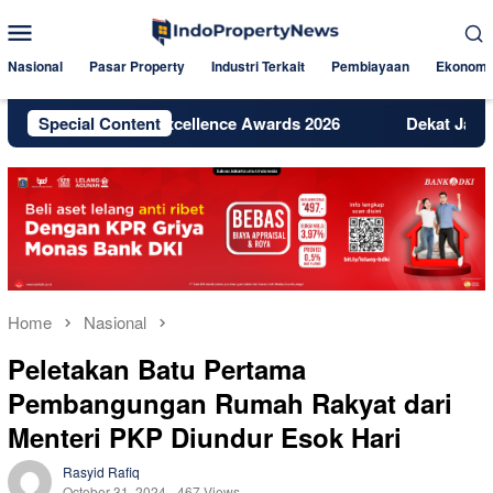
Skip
Mobile
to
Menu
content
Nasional
Pasar Property
Industri Terkait
Pembiayaan
Ekonomi
h Digital Excellence Awards 2026
Special Content
Dekat Jakarta dan BSD
Home
Nasional
Peletakan Batu Pertama
Pembangungan Rumah Rakyat dari
Menteri PKP Diundur Esok Hari
Rasyid Rafiq
October 31, 2024
467 Views