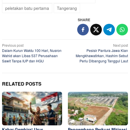
peletakan batu pertama
Tangerang
SHARE
Post
Previous post
Next post
Dalam Kurun Waktu 100 Hari, Nusron
Pesisir Pantura Jawa Kian
navigation
Wahid akan Libas 537 Perusahaan
Mengkhawatirkan, Hashim Sebut
Sawit Tanpa IUP dan HGU
Perlu Dibangung Tanggul Laut
RELATED POSTS
Kabar Gembira! Urus
Pengembang Perkuat Mitigasi