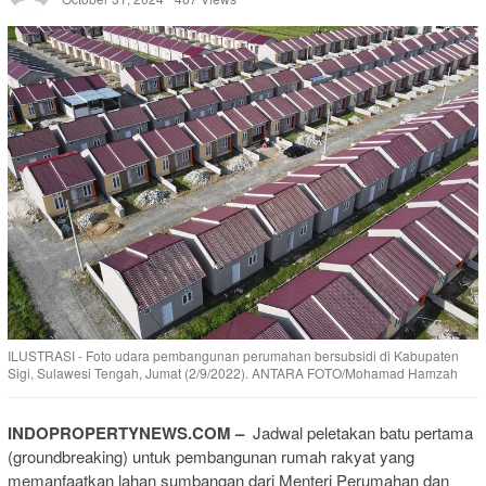
ILUSTRASI - Foto udara pembangunan perumahan bersubsidi di Kabupaten
Sigi, Sulawesi Tengah, Jumat (2/9/2022). ANTARA FOTO/Mohamad Hamzah
INDOPROPERTYNEWS.COM –
Jadwal peletakan batu pertama
(groundbreaking) untuk pembangunan rumah rakyat yang
memanfaatkan lahan sumbangan dari Menteri Perumahan dan