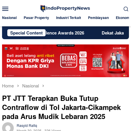
Skip
Mobile
to
Menu
content
Nasional
Pasar Property
Industri Terkait
Pembiayaan
Ekonomi
igital Excellence Awards 2026
Special Content
Dekat Jakarta dan BSD, B
Home
Nasional
PT JTT Terapkan Buka Tutup
Contraflow di Tol Jakarta-Cikampek
pada Arus Mudik Lebaran 2025
Rasyid Rafiq
March 30, 2025
326 Views