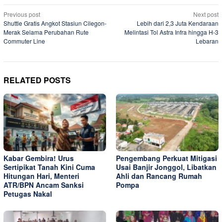
Post
Previous post
Next post
Shuttle Gratis Angkot Stasiun Cilegon-
Lebih dari 2,3 Juta Kendaraan
navigation
Merak Selama Perubahan Rute
Melintasi Tol Astra Infra hingga H-3
Commuter Line
Lebaran
RELATED POSTS
Kabar Gembira! Urus
Pengembang Perkuat Mitigasi
Sertipikat Tanah Kini Cuma
Usai Banjir Jonggol, Libatkan
Hitungan Hari, Menteri
Ahli dan Rancang Rumah
ATR/BPN Ancam Sanksi
Pompa
Petugas Nakal