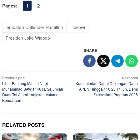
Pages:
1
2
jembatan Callender Hamilton
Jokowi
Presiden Joko Widodo
SHARE
Post
Previous post
Next post
Libur Panjang Maulid Nabi
Kementerian Dapat Dukungan Dana
navigation
Muhammad SAW 1446 H, Sejumlah
APBN Hingga 116,23 Triliun, Demi
Ruas Tol Alami Lonjakan Volume
Sukseskan Program 2025
Kendaraan
RELATED POSTS