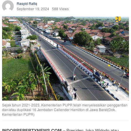
Rasyid Rafiq
September 19, 2024
588 Views
Sejak tahun 2021-2023, Kementerian PUPR telah menyelesaikan penggantian
dan/atau duplikasi 16 Jembatan Callender Hamilton di Jawa Barat(Dok.
Kementerian PUPR)
INDOPREPERTYNEWS.COM
– Presiden Joko Widodo atau