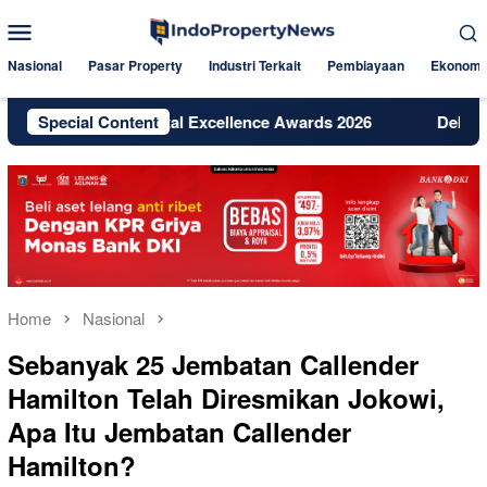
Skip
Mobile
to
Menu
content
Nasional
Pasar Property
Industri Terkait
Pembiayaan
Ekonomi
a Raih Digital Excellence Awards 2026
Special Content
Dekat Jakarta dan
Home
Nasional
Sebanyak 25 Jembatan Callender
Hamilton Telah Diresmikan Jokowi,
Apa Itu Jembatan Callender
Hamilton?