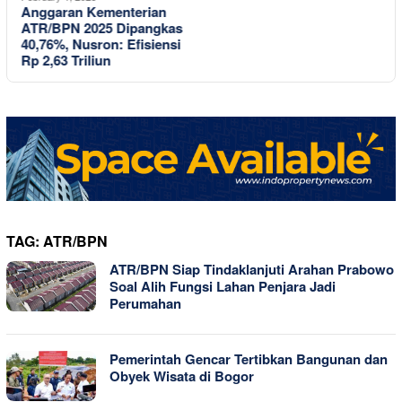
Anggaran Kementerian
P
ATR/BPN 2025 Dipangkas
T
40,76%, Nusron: Efisiensi
O
Rp 2,63 Triliun
TAG:
ATR/BPN
ATR/BPN Siap Tindaklanjuti Arahan Prabowo
Soal Alih Fungsi Lahan Penjara Jadi
Perumahan
Pemerintah Gencar Tertibkan Bangunan dan
Obyek Wisata di Bogor