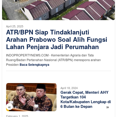
April 25, 2025
ATR/BPN Siap Tindaklanjuti
Arahan Prabowo Soal Alih Fungsi
Lahan Penjara Jadi Perumahan
INDOPROPERTYNEWS.COM - Kementerian Agraria dan Tata
Ruang/Badan Pertanahan Nasional (ATR/BPN) merespons arahan
Presiden
Baca Selengkapnya
April 18, 2024
Gerak Cepat, Menteri AHY
Targetkan 104
Kota/Kabupaten Lengkap di
«
»
6 Bulan ke Depan
February 1, 2025
M