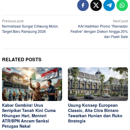
Post
Previous post
Next post
Normalisasi Sungai Ciliwung Molor,
KAI Hadirkan Promo “Ramadan
navigation
Target Baru Rampung 2026
Festive” dengan Diskon hingga 20%
dan Flash Sale
RELATED POSTS
Kabar Gembira! Urus
Usung Konsep European
Sertipikat Tanah Kini Cuma
Classic, Alta Citra Bintaro
Hitungan Hari, Menteri
Tawarkan Hunian dan Ruko
ATR/BPN Ancam Sanksi
Strategis
Petugas Nakal