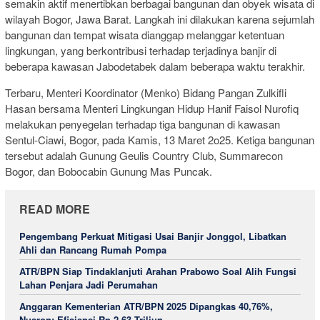
semakin aktif menertibkan berbagai bangunan dan obyek wisata di
wilayah Bogor, Jawa Barat. Langkah ini dilakukan karena sejumlah
bangunan dan tempat wisata dianggap melanggar ketentuan
lingkungan, yang berkontribusi terhadap terjadinya banjir di
beberapa kawasan Jabodetabek dalam beberapa waktu terakhir.
Terbaru, Menteri Koordinator (Menko) Bidang Pangan Zulkifli
Hasan bersama Menteri Lingkungan Hidup Hanif Faisol Nurofiq
melakukan penyegelan terhadap tiga bangunan di kawasan
Sentul-Ciawi, Bogor, pada Kamis, 13 Maret 2o25. Ketiga bangunan
tersebut adalah Gunung Geulis Country Club, Summarecon
Bogor, dan Bobocabin Gunung Mas Puncak.
READ MORE
Pengembang Perkuat Mitigasi Usai Banjir Jonggol, Libatkan
Ahli dan Rancang Rumah Pompa
ATR/BPN Siap Tindaklanjuti Arahan Prabowo Soal Alih Fungsi
Lahan Penjara Jadi Perumahan
Anggaran Kementerian ATR/BPN 2025 Dipangkas 40,76%,
Nusron: Efisiensi Rp 2,63 Triliun