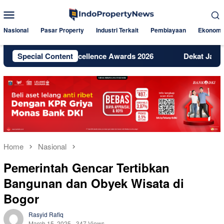
Skip
Mobile
to
Menu
content
Nasional
Pasar Property
Industri Terkait
Pembiayaan
Ekonomi
Digital Excellence Awards 2026
Special Content
Dekat Jakarta dan BSD, B
Home
Nasional
Pemerintah Gencar Tertibkan
Bangunan dan Obyek Wisata di
Bogor
Rasyid Rafiq
March 15, 2025
347 Views