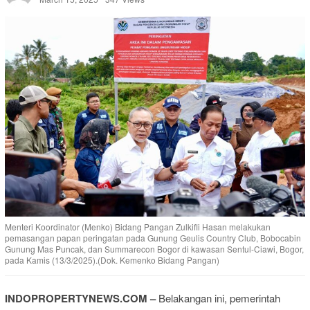
Menteri Koordinator (Menko) Bidang Pangan Zulkifli Hasan melakukan
pemasangan papan peringatan pada Gunung Geulis Country Club, Bobocabin
Gunung Mas Puncak, dan Summarecon Bogor di kawasan Sentul-Ciawi, Bogor,
pada Kamis (13/3/2025).(Dok. Kemenko Bidang Pangan)
INDOPROPERTYNEWS.COM –
Belakangan ini, pemerintah