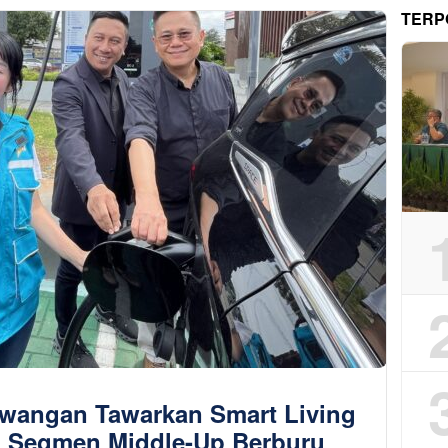
TERP
awangan Tawarkan Smart Living
 Segmen Middle-Up Berburu