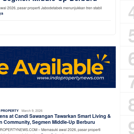
026, pasar properti Jabodetabek menunjukkan tren stabil
ya
Rasyid
March 9, 2026
 PROPERTY
ens at Candi Sawangan Tawarkan Smart Living &
Rafiq
n Community, Segmen Middle-Up Berburu
ROPERTYNEWS.COM – Memasuki awal 2026, pasar properti