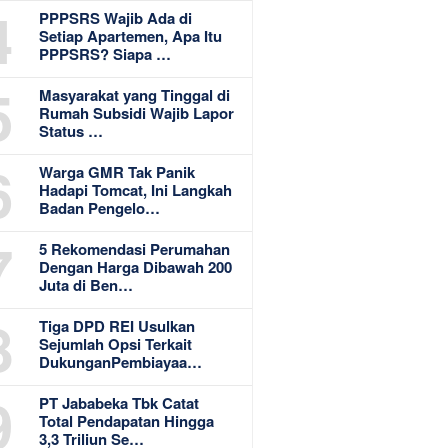
4
PPPSRS Wajib Ada di
Setiap Apartemen, Apa Itu
PPPSRS? Siapa …
5
Masyarakat yang Tinggal di
Rumah Subsidi Wajib Lapor
Status …
6
Warga GMR Tak Panik
Hadapi Tomcat, Ini Langkah
Badan Pengelo…
7
5 Rekomendasi Perumahan
Dengan Harga Dibawah 200
Juta di Ben…
8
Tiga DPD REI Usulkan
Sejumlah Opsi Terkait
DukunganPembiayaa…
9
PT Jababeka Tbk Catat
Total Pendapatan Hingga
3,3 Triliun Se…