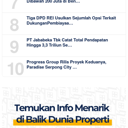
7
Dibawah 200 Juta di Ben…
8
Tiga DPD REI Usulkan Sejumlah Opsi Terkait
DukunganPembiayaa…
9
PT Jababeka Tbk Catat Total Pendapatan
Hingga 3,3 Triliun Se…
10
Progress Group Rilis Proyek Keduanya,
Paradise Serpong City …