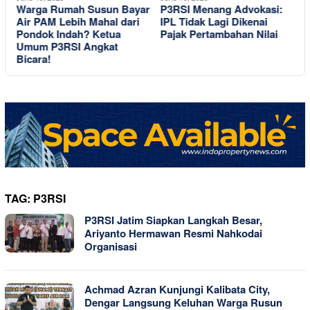
Warga Rumah Susun Bayar
P3RSI Menang Advokasi:
A
Air PAM Lebih Mahal dari
IPL Tidak Lagi Dikenai
M
Pondok Indah? Ketua
Pajak Pertambahan Nilai
Umum P3RSI Angkat
2
Bicara!
d
TAG:
P3RSI
P3RSI Jatim Siapkan Langkah Besar,
Ariyanto Hermawan Resmi Nahkodai
Organisasi
Achmad Azran Kunjungi Kalibata City,
Dengar Langsung Keluhan Warga Rusun