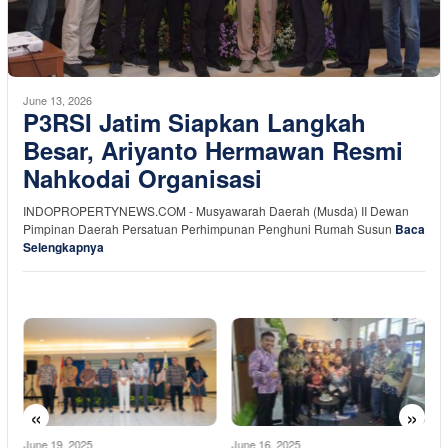
June 13, 2026
P3RSI Jatim Siapkan Langkah
Besar, Ariyanto Hermawan Resmi
Nahkodai Organisasi
INDOPROPERTYNEWS.COM - Musyawarah Daerah (Musda) II Dewan
Pimpinan Daerah Persatuan Perhimpunan Penghuni Rumah Susun
Baca
Selengkapnya
«
»
June 19, 2025
June 16, 2025
M