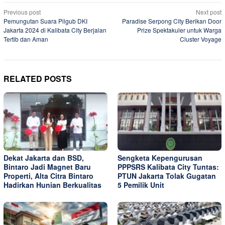
Post
Previous post
Next post
Pemungutan Suara Pilgub DKI
Paradise Serpong City Berikan Door
navigation
Jakarta 2024 di Kalibata City Berjalan
Prize Spektakuler untuk Warga
Tertib dan Aman
Cluster Voyage
RELATED POSTS
Dekat Jakarta dan BSD,
Sengketa Kepengurusan
Bintaro Jadi Magnet Baru
PPPSRS Kalibata City Tuntas:
Properti, Alta Citra Bintaro
PTUN Jakarta Tolak Gugatan
Hadirkan Hunian Berkualitas
5 Pemilik Unit