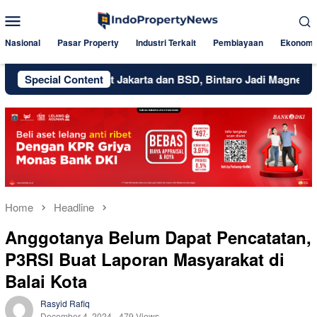
Skip
Mobile
to
Menu
content
Nasional
Pasar Property
Industri Terkait
Pembiayaan
Ekonomi
Special Content
Dekat Jakarta dan BSD, Bintaro Jadi Magnet Baru Properti,
Home
Headline
Anggotanya Belum Dapat Pencatatan,
P3RSI Buat Laporan Masyarakat di
Balai Kota
Rasyid Rafiq
December 4, 2024
479 Views