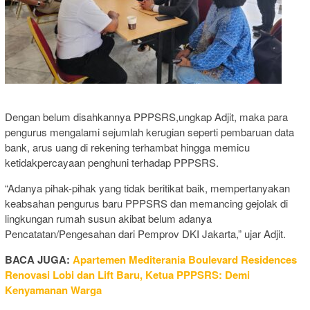
Dengan belum disahkannya PPPSRS,ungkap Adjit, maka para
pengurus mengalami sejumlah kerugian seperti pembaruan data
bank, arus uang di rekening terhambat hingga memicu
ketidakpercayaan penghuni terhadap PPPSRS.
“Adanya pihak-pihak yang tidak beritikat baik, mempertanyakan
keabsahan pengurus baru PPPSRS dan memancing gejolak di
lingkungan rumah susun akibat belum adanya
Pencatatan/Pengesahan dari Pemprov DKI Jakarta,” ujar Adjit.
BACA JUGA:
Apartemen Mediterania Boulevard Residences
Renovasi Lobi dan Lift Baru, Ketua PPPSRS: Demi
Kenyamanan Warga