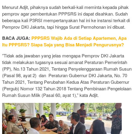
Menurut Adjit, pihaknya sudah berkali-kali meminta kepada pihak
pemprov agar pembentukan PPPSRS ini dapat disahkan. Sudah
beberapa kali P3RSI mempertanyakan hal ini ke instansi terkait di
Pemprov DKI Jakarta, tapi hingga Surat Permohonan ini dibuat.
BACA JUGA:
PPPSRS Wajib Ada di Setiap Apartemen, Apa
Itu PPPSRS? Siapa Saja yang Bisa Menjadi Pengurusnya?
”Tidak ada jawaban yang jelas mengapa Pemprov DKI Jakarta
tidak melakukan tugasnya sesuai amanat Peraturan Pemerintah
(PP), No.13 Tahun 2021, Tentang Penyelenggaraan Rumah Susun
(Pasal 98, ayat 2) dan Peraturan Gubernur DKI Jakarta, No. 70
Tahun 2021, Tentang Perubahan Kedua Atas Peraturan Gubernur
(Pergub) Nomor 132 Tahun 2018 Tentang Pembinaan Pengelolaan
Rumah Susun Milik (Pasal 60, ayat 1),” kata Adjit.