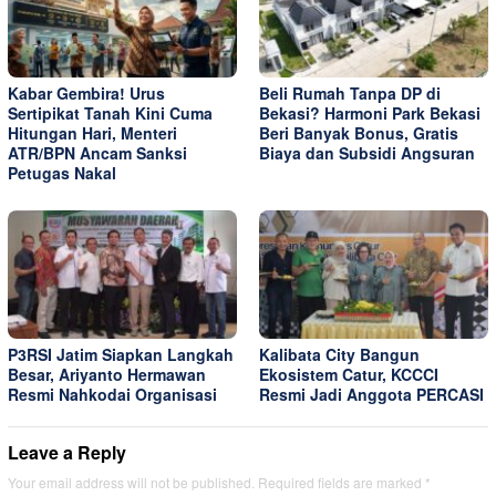
Kabar Gembira! Urus
Beli Rumah Tanpa DP di
Sertipikat Tanah Kini Cuma
Bekasi? Harmoni Park Bekasi
Hitungan Hari, Menteri
Beri Banyak Bonus, Gratis
ATR/BPN Ancam Sanksi
Biaya dan Subsidi Angsuran
Petugas Nakal
P3RSI Jatim Siapkan Langkah
Kalibata City Bangun
Besar, Ariyanto Hermawan
Ekosistem Catur, KCCCI
Resmi Nahkodai Organisasi
Resmi Jadi Anggota PERCASI
Leave a Reply
Your email address will not be published.
Required fields are marked
*