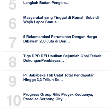
5
Warga GMR Tak Panik Hadapi Tomcat, Ini
Langkah Badan Pengelo…
6
Masyarakat yang Tinggal di Rumah Subsidi
Wajib Lapor Status …
7
5 Rekomendasi Perumahan Dengan Harga
Dibawah 200 Juta di Ben…
8
Tiga DPD REI Usulkan Sejumlah Opsi Terkait
DukunganPembiayaa…
9
PT Jababeka Tbk Catat Total Pendapatan
Hingga 3,3 Triliun Se…
10
Progress Group Rilis Proyek Keduanya,
Paradise Serpong City …