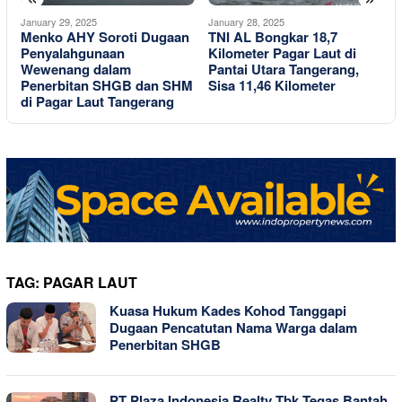
January 29, 2025
January 28, 2025
J
Menko AHY Soroti Dugaan
TNI AL Bongkar 18,7
B
Penyalahgunaan
Kilometer Pagar Laut di
T
Wewenang dalam
Pantai Utara Tangerang,
T
Penerbitan SHGB dan SHM
Sisa 11,46 Kilometer
L
di Pagar Laut Tangerang
TAG:
PAGAR LAUT
Kuasa Hukum Kades Kohod Tanggapi
Dugaan Pencatutan Nama Warga dalam
Penerbitan SHGB
PT Plaza Indonesia Realty Tbk Tegas Bantah