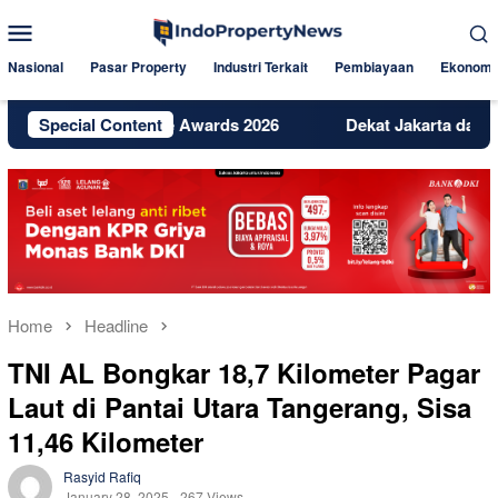
Skip
Mobile
to
Menu
content
Nasional
Pasar Property
Industri Terkait
Pembiayaan
Ekonomi
l Excellence Awards 2026
Special Content
Dekat Jakarta dan BSD, Bintaro
Home
Headline
TNI AL Bongkar 18,7 Kilometer Pagar
Laut di Pantai Utara Tangerang, Sisa
11,46 Kilometer
Rasyid Rafiq
January 28, 2025
267 Views