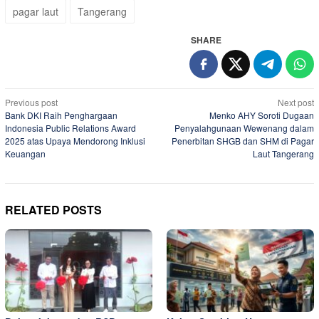
pagar laut
Tangerang
SHARE
Post
Previous post
Next post
Bank DKI Raih Penghargaan
Menko AHY Soroti Dugaan
navigation
Indonesia Public Relations Award
Penyalahgunaan Wewenang dalam
2025 atas Upaya Mendorong Inklusi
Penerbitan SHGB dan SHM di Pagar
Keuangan
Laut Tangerang
RELATED POSTS