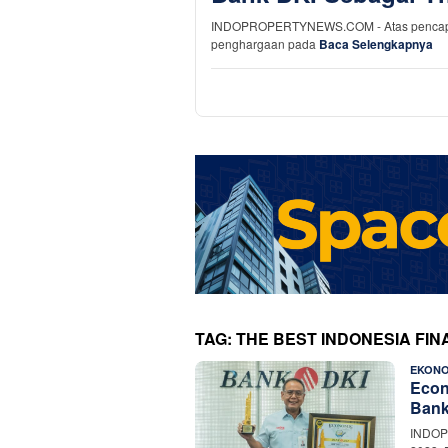
INDOPROPERTYNEWS.COM - Atas pencapaian
penghargaan pada
Baca Selengkapnya
TAG:
THE BEST INDONESIA FIN
EKONO
Econ
Bank
INDOPR