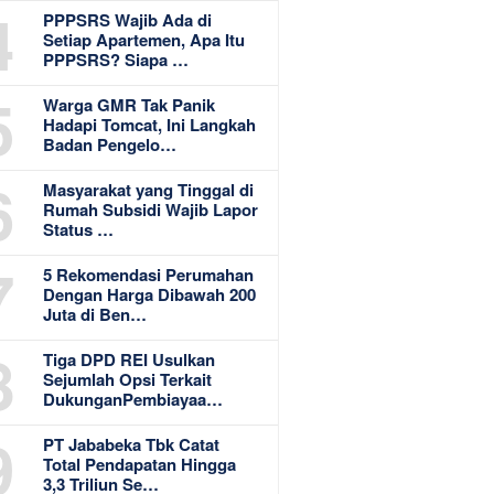
4
PPPSRS Wajib Ada di
Setiap Apartemen, Apa Itu
PPPSRS? Siapa …
5
Warga GMR Tak Panik
Hadapi Tomcat, Ini Langkah
Badan Pengelo…
6
Masyarakat yang Tinggal di
Rumah Subsidi Wajib Lapor
Status …
7
5 Rekomendasi Perumahan
Dengan Harga Dibawah 200
Juta di Ben…
8
Tiga DPD REI Usulkan
Sejumlah Opsi Terkait
DukunganPembiayaa…
9
PT Jababeka Tbk Catat
Total Pendapatan Hingga
3,3 Triliun Se…