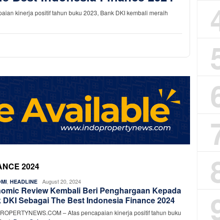
 kinerja positif tahun buku 2023, Bank DKI kembali meraih
ANCE 2024
,
Rasyid
August 20, 2024
MI
HEADLINE
omic Review Kembali Beri Penghargaan Kepada
Rafiq
 DKI Sebagai The Best Indonesia Finance 2024
OPERTYNEWS.COM – Atas pencapaian kinerja positif tahun buku