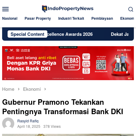
Skip
Mobile
to
Menu
content
Nasional
Pasar Property
Industri Terkait
Pembiayaan
Ekonomi
Digital Excellence Awards 2026
Special Content
Dekat Jakarta dan BSD, 
Home
Ekonomi
Gubernur Pramono Tekankan
Pentingnya Transformasi Bank DKI
Rasyid Rafiq
April 18, 2025
378 Views