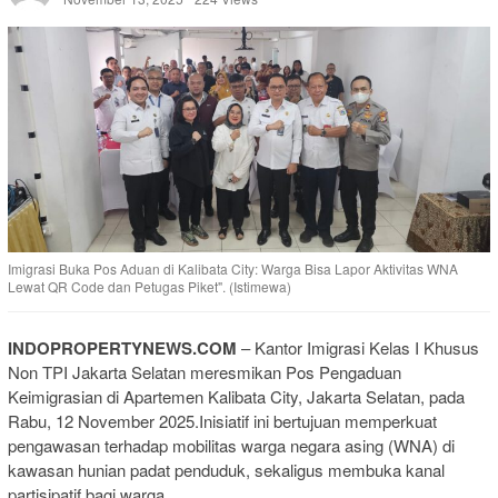
Imigrasi Buka Pos Aduan di Kalibata City: Warga Bisa Lapor Aktivitas WNA
Lewat QR Code dan Petugas Piket". (Istimewa)
INDOPROPERTYNEWS.COM
– Kantor Imigrasi Kelas I Khusus
Non TPI Jakarta Selatan meresmikan Pos Pengaduan
Keimigrasian di Apartemen Kalibata City, Jakarta Selatan, pada
Rabu, 12 November 2025.Inisiatif ini bertujuan memperkuat
pengawasan terhadap mobilitas warga negara asing (WNA) di
kawasan hunian padat penduduk, sekaligus membuka kanal
partisipatif bagi warga.