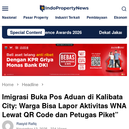
Skip
Mobile
to
Menu
content
Nasional
Pasar Property
Industri Terkait
Pembiayaan
Ekonomi
gital Excellence Awards 2026
Special Content
Dekat Jakarta dan BSD, Bi
Home
Headline
Imigrasi Buka Pos Aduan di Kalibata
City: Warga Bisa Lapor Aktivitas WNA
Lewat QR Code dan Petugas Piket”
Rasyid Rafiq
November 13, 2025
224 Views