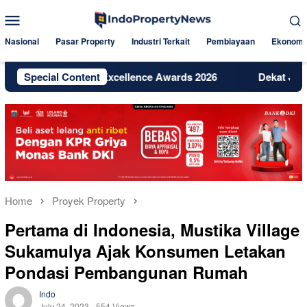
Skip
Mobile
to
Menu
content
Nasional
Pasar Property
Industri Terkait
Pembiayaan
Ekonomi
h Digital Excellence Awards 2026
Special Content
Dekat Jakarta dan BSD,
Home
Proyek Property
Pertama di Indonesia, Mustika Village
Sukamulya Ajak Konsumen Letakan
Pondasi Pembangunan Rumah
Indo
July 24, 2023
554 Views