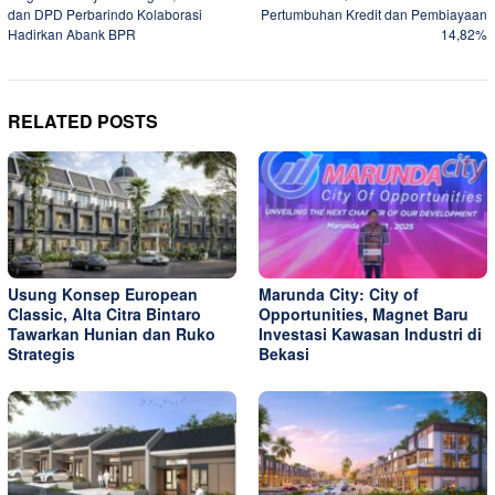
navigation
dan DPD Perbarindo Kolaborasi
Pertumbuhan Kredit dan Pembiayaan
Hadirkan Abank BPR
14,82%
RELATED POSTS
Usung Konsep European
Marunda City: City of
Classic, Alta Citra Bintaro
Opportunities, Magnet Baru
Tawarkan Hunian dan Ruko
Investasi Kawasan Industri di
Strategis
Bekasi