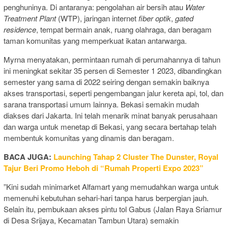
penghuninya. Di antaranya: pengolahan air bersih atau
Water
Treatment Plant
(WTP), jaringan internet
fiber optik
,
gated
residence
, tempat bermain anak, ruang olahraga, dan beragam
taman komunitas yang memperkuat ikatan antarwarga.
Myrna menyatakan, permintaan rumah di perumahannya di tahun
ini meningkat sekitar 35 persen di Semester 1 2023, dibandingkan
semester yang sama di 2022 seiring dengan semakin baiknya
akses transportasi, seperti pengembangan jalur kereta api, tol, dan
sarana transportasi umum lainnya. Bekasi semakin mudah
diakses dari Jakarta. Ini telah menarik minat banyak perusahaan
dan warga untuk menetap di Bekasi, yang secara bertahap telah
membentuk komunitas yang dinamis dan beragam.
BACA JUGA:
Launching Tahap 2 Cluster The Dunster, Royal
Tajur Beri Promo Heboh di “Rumah Properti Expo 2023”
”Kini sudah minimarket Alfamart yang memudahkan warga untuk
memenuhi kebutuhan sehari-hari tanpa harus berpergian jauh.
Selain itu, pembukaan akses pintu tol Gabus (Jalan Raya Sriamur
di Desa Srijaya, Kecamatan Tambun Utara) semakin