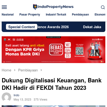
Skip
Mobile
to
Menu
content
Nasional
Pasar Property
Industri Terkait
Pembiayaan
Ekonomi
tal Excellence Awards 2026
Special Content
Dekat Jakarta dan BSD, Bint
Home
Pembiayaan
Dukung Digitalisasi Keuangan, Bank
DKI Hadir di FEKDI Tahun 2023
Indo
May 13, 2023
375 Views