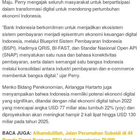
Maju. Perry mengajak seluruh masyarakat untuk berpartisipasi
dalam transformasi digital untuk mendorong pertumbuhan
ekonomi Indonesia.
“Bank Indonesia berkomitmen untuk menjadikan ekosistem
sistem pembayaran menjadi episentrum ekonomi keuangan digital
Indonesia, melalui Blueprint Sistem Pembayaran Indonesia
(BSPI). Hadirnya QRIS, BI-FAST, dan Standar Nasional Open API
(SNAP) menyatukan satu nusa dan bahasa konektivitas
pembayaran, serta dalam semangat satu bangsa Indonesia
melalui konsolidasi antara industri pembayaran dan e-commerce
membentuk bangsa digital.” ujar Perry.
Menko Bidang Perekonomian, Airlangga Hartarto juga
menyampaikan bahwa Indonesia memiliki potensi ekonomi digital
yang signifikan, ditandai dengan nilai ekonomi digital tahun 2022
yang mencapai angka USD 77 miliar atau tumbuh 22% (yoy) dan
diproyeksikan akan meningkat hampir 2 kali lipat hingga USD 130
miliar pada tahun 2025.
BACA JUGA:
Alhamdulillah, Jalan Perumahan Subsidi di 44
Pemda Dapat Bantuan PSU dari Kementerian PUPR